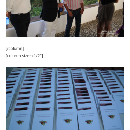
[/column]
[column size=»1/2″]