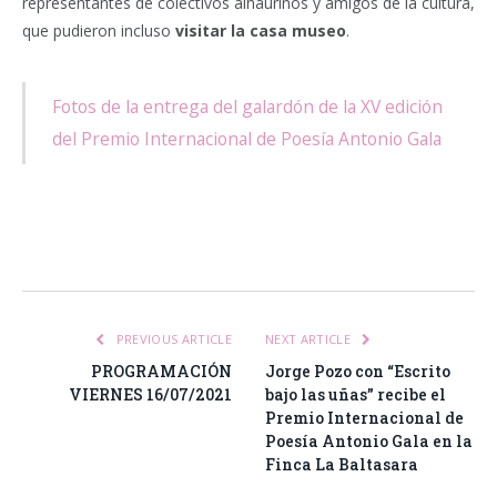
representantes de colectivos alhaurinos y amigos de la cultura,
que pudieron incluso
visitar la casa museo
.
Fotos de la entrega del galardón de la XV edición
del Premio Internacional de Poesía Antonio Gala
Facebook
Twitter
Pinterest
LinkedIn
Tumblr
Email
WhatsA
PREVIOUS ARTICLE
NEXT ARTICLE
PROGRAMACIÓN
Jorge Pozo con “Escrito
VIERNES 16/07/2021
bajo las uñas” recibe el
Premio Internacional de
Poesía Antonio Gala en la
Finca La Baltasara