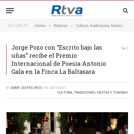
YOU ARE AT:
Home
Noticias
Cultura, tradiciones, fiestas y turismo
»
»
Jorge Pozo con “Escrito bajo las
0
uñas” recibe el Premio
Internacional de Poesía Antonio
Gala en la Finca La Baltasara
BY
JAIME CASTRO RÍOS
ON
16/07/2021
CULTURA, TRADICIONES, FIESTAS Y TURISMO