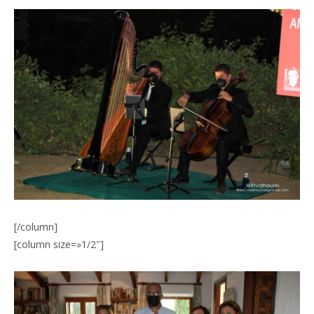
[/column]
[column size=»1/2″]