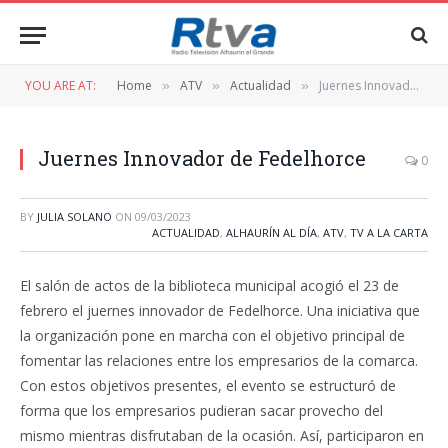
YOU ARE AT:
Home
ATV
Actualidad
Juernes Innovador de Fedelhorce
»
»
»
Juernes Innovador de Fedelhorce
0
BY
JULIA SOLANO
ON
09/03/2023
ACTUALIDAD
,
ALHAURÍN AL DÍA
,
ATV
,
TV A LA CARTA
El salón de actos de la biblioteca municipal acogió el 23 de
febrero el juernes innovador de Fedelhorce. Una iniciativa que
la organización pone en marcha con el objetivo principal de
fomentar las relaciones entre los empresarios de la comarca.
Con estos objetivos presentes, el evento se estructuró de
forma que los empresarios pudieran sacar provecho del
mismo mientras disfrutaban de la ocasión. Así, participaron en