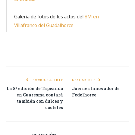
Galería de fotos de los actos del
8M en
Villafranco del Guadalhorce
Facebook
Twitter
Pinterest
LinkedIn
Tumblr
Email
WhatsA
PREVIOUS ARTICLE
NEXT ARTICLE
La 8ª edición de Tapeando
Juernes Innovador de
en Cuaresma contará
Fedelhorce
también con dulces y
cócteles