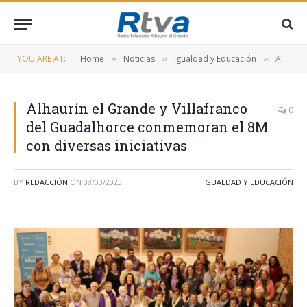
YOU ARE AT:
Home
Noticias
Igualdad y Educación
Alhaurín el Grande y Villafranco del Guadalhorce conmemoran el 8M con diversas iniciativas
»
»
»
Alhaurín el Grande y Villafranco
0
del Guadalhorce conmemoran el 8M
con diversas iniciativas
BY
REDACCIÓN
ON
08/03/2023
IGUALDAD Y EDUCACIÓN