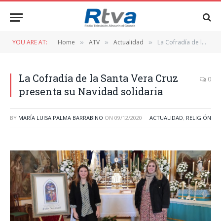
YOU ARE AT:
Home
ATV
Actualidad
La Cofradía de la Santa Vera Cruz presenta su Navidad solidaria
»
»
»
La Cofradía de la Santa Vera Cruz
0
presenta su Navidad solidaria
BY
MARÍA LUISA PALMA BARRABINO
ON
09/12/2020
ACTUALIDAD
,
RELIGIÓN