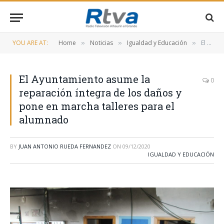
YOU ARE AT:
Home
Noticias
Igualdad y Educación
El Ayuntamiento asume la reparación íntegra de los daños y pone en marcha talleres para el alumnado
»
»
»
El Ayuntamiento asume la
0
reparación íntegra de los daños y
pone en marcha talleres para el
alumnado
BY
JUAN ANTONIO RUEDA FERNANDEZ
ON
09/12/2020
IGUALDAD Y EDUCACIÓN