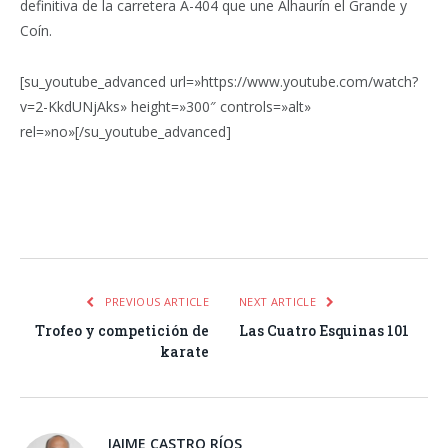
definitiva de la carretera A-404 que une Alhaurín el Grande y
Coín.
[su_youtube_advanced url=»https://www.youtube.com/watch?
v=2-KkdUNjAks» height=»300″ controls=»alt»
rel=»no»[/su_youtube_advanced]
Facebook
Twitter
Pinterest
LinkedIn
Tumblr
Email
WhatsA
PREVIOUS ARTICLE
NEXT ARTICLE
Trofeo y competición de
Las Cuatro Esquinas 101
karate
JAIME CASTRO RÍOS