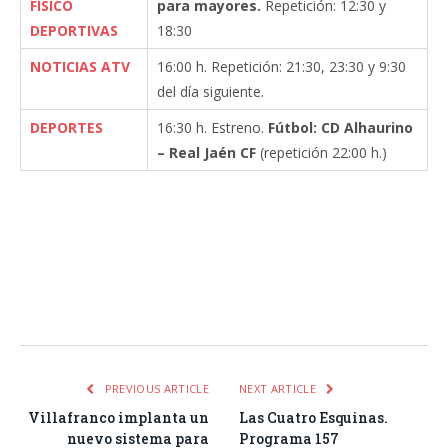
FÍSICO
para mayores.
Repetición: 12:30 y
DEPORTIVAS
18:30
NOTICIAS ATV
16:00 h. Repetición: 21:30, 23:30 y 9:30
del día siguiente.
DEPORTES
16:30 h. Estreno.
Fútbol: CD Alhaurino
– Real Jaén CF
(repetición 22:00 h.)
Facebook
Twitter
Pinterest
LinkedIn
Tumblr
Email
WhatsA
PREVIOUS ARTICLE
NEXT ARTICLE
Villafranco implanta un
Las Cuatro Esquinas.
nuevo sistema para
Programa 157