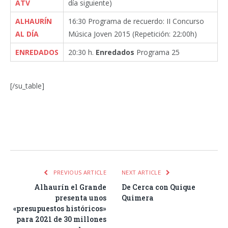
ATV
día siguiente)
ALHAURÍN
16:30 Programa de recuerdo: II Concurso
AL DÍA
Música Joven 2015
(Repetición: 22:00h)
ENREDADOS
20:30 h.
Enredados
Programa 25
[/su_table]
Facebook
Twitter
Pinterest
LinkedIn
Tumblr
Email
WhatsA
PREVIOUS ARTICLE
NEXT ARTICLE
Alhaurín el Grande
De Cerca con Quique
presenta unos
Quimera
«presupuestos históricos»
para 2021 de 30 millones