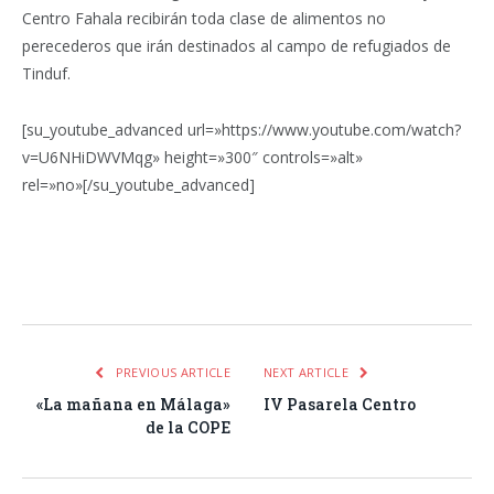
Centro Fahala recibirán toda clase de alimentos no
perecederos que irán destinados al campo de refugiados de
Tinduf.
[su_youtube_advanced url=»https://www.youtube.com/watch?
v=U6NHiDWVMqg» height=»300″ controls=»alt»
rel=»no»[/su_youtube_advanced]
Facebook
Twitter
Pinterest
LinkedIn
Tumblr
Email
WhatsA
PREVIOUS ARTICLE
NEXT ARTICLE
«La mañana en Málaga»
IV Pasarela Centro
de la COPE