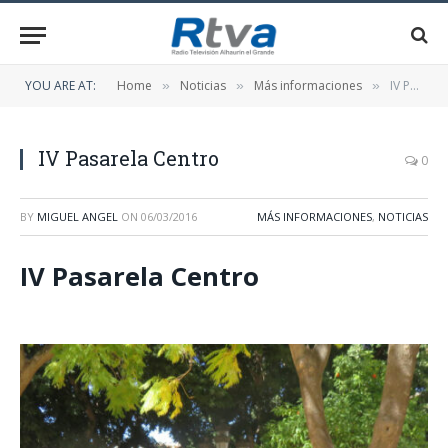
YOU ARE AT:
Home
Noticias
Más informaciones
IV Pasarela Centro
»
»
»
IV Pasarela Centro
0
BY
MIGUEL ANGEL
ON
06/03/2016
MÁS INFORMACIONES
,
NOTICIAS
IV Pasarela Centro