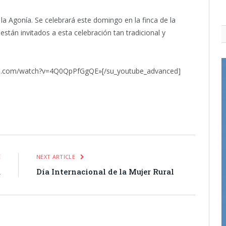
la Agonía. Se celebrará este domingo en la finca de la
están invitados a esta celebración tan tradicional y
be.com/watch?v=4Q0QpPfGgQE»[/su_youtube_advanced]
itter
Pinterest
LinkedIn
Tumblr
Email
WhatsApp
E
NEXT ARTICLE
a
Día Internacional de la Mujer Rural