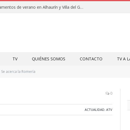
Clausuras de los campamentos de verano en Alhaurín y Villa del Guadalhorce 2026
TV
QUIÉNES SOMOS
CONTACTO
TV A 
Se acerca la Romería
0
ACTUALIDAD
,
ATV