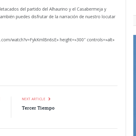
tacados del partido del Alhaurino y el Casabermeja y
También puedes disfrutar de la narración de nuestro locutar
e.com/watch?v=FykKmlBn6sE» height=»300″ controls=»alt»
itter
Pinterest
LinkedIn
Tumblr
Email
WhatsApp
E
NEXT ARTICLE
l
Tercer Tiempo
o