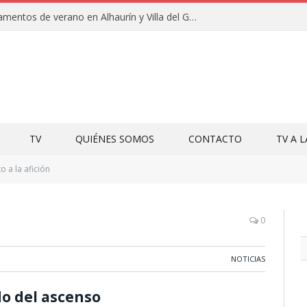
Clausuras de los campamentos de verano en Alhaurín y Villa del Guadalhorce 2026
TV
QUIÉNES SOMOS
CONTACTO
TV A 
o a la afición
0
NOTICIAS
ido del ascenso