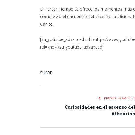
El Tercer Tiempo te ofrece los momentos más de
cómo vivió el encuentro del ascenso la afición. 
Canito.
[su_youtube_advanced url=»https://www.youtub
rel=»no»[/su_youtube_advanced]
SHARE.
Facebook
Tw
PREVIOUS ARTICL
Curiosidades en el ascenso de
Alhaurin