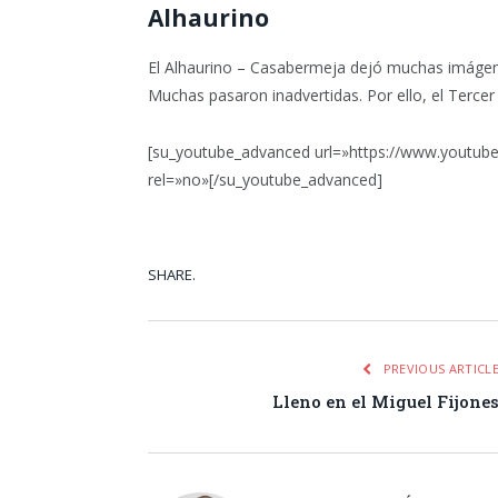
Alhaurino
El Alhaurino – Casabermeja dejó muchas imágenes
Muchas pasaron inadvertidas. Por ello, el Tercer
[su_youtube_advanced url=»https://www.youtube
rel=»no»[/su_youtube_advanced]
SHARE.
Facebook
Tw
PREVIOUS ARTICL
Lleno en el Miguel Fijone