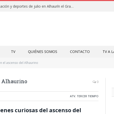
Campamentos de educación y deportes de julio en Alhaurín el Grande y Villa del Guadalhorce
TV
QUIÉNES SOMOS
CONTACTO
TV A 
n el ascenso del Alhaurino
l Alhaurino
0
ATV
,
TERCER TIEMPO
enes curiosas del ascenso del