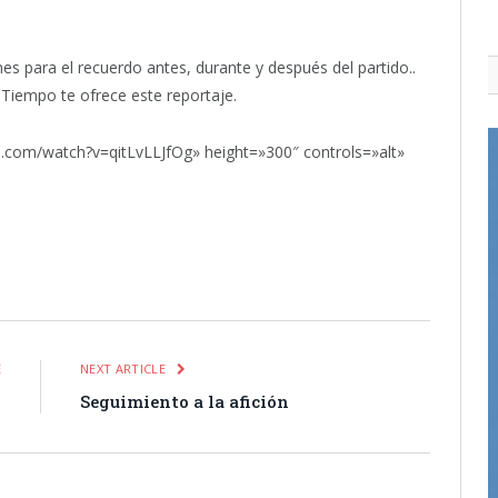
 para el recuerdo antes, durante y después del partido..
 Tiempo te ofrece este reportaje.
.com/watch?v=qitLvLLJfOg» height=»300″ controls=»alt»
itter
Pinterest
LinkedIn
Tumblr
Email
WhatsApp
E
NEXT ARTICLE
s
Seguimiento a la afición