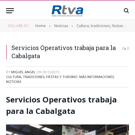
YOU ARE AT:
Home
Noticias
Cultura, tradiciones, fiestas y turismo
»
»
Servicios Operativos trabaja para la
0
Cabalgata
BY
MIGUEL ANGEL
ON
29/12/2015
CULTURA, TRADICIONES, FIESTAS Y TURISMO
,
MÁS INFORMACIONES
,
NOTICIAS
Servicios Operativos trabaja
para la Cabalgata