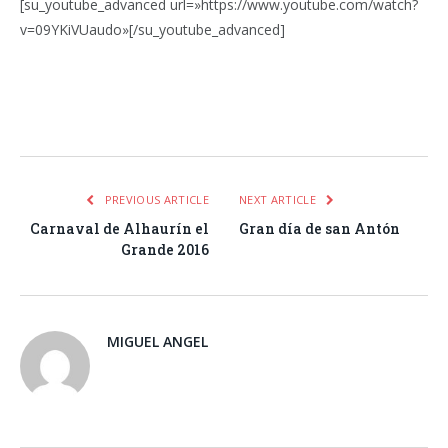
[su_youtube_advanced url=»https://www.youtube.com/watch?
v=09YKiVUaudo»[/su_youtube_advanced]
Facebook
Twitter
Pinterest
LinkedIn
Tumblr
Email
WhatsA
PREVIOUS ARTICLE
NEXT ARTICLE
Carnaval de Alhaurín el
Gran día de san Antón
Grande 2016
MIGUEL ANGEL