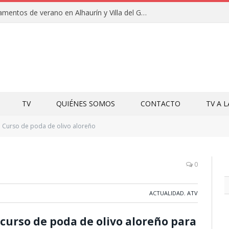
Clausuras de los campamentos de verano en Alhaurín y Villa del Guadalhorce 2026
TV
QUIÉNES SOMOS
CONTACTO
TV A 
Curso de poda de olivo aloreño
0
ACTUALIDAD
,
ATV
curso de poda de olivo aloreño para