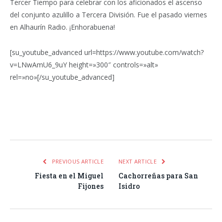
Tercer Tiempo para celebrar con los aficionados el ascenso
del conjunto azulillo a Tercera División. Fue el pasado viernes
en Alhaurín Radio. ¡Enhorabuena!
[su_youtube_advanced url=https://www.youtube.com/watch?
v=LNwAmU6_9uY height=»300″ controls=»alt»
rel=»no»[/su_youtube_advanced]
Facebook
Twitter
Pinterest
LinkedIn
Tumblr
Email
WhatsA
PREVIOUS ARTICLE
NEXT ARTICLE
Fiesta en el Miguel
Cachorreñas para San
Fijones
Isidro