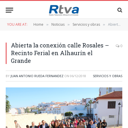
YOU ARE AT:
Home
Noticias
Servicios y obras
Abierta la conexión calle Rosales – Recinto Ferial en Alhaurín el Grande
»
»
»
Abierta la conexión calle Rosales –
0
Recinto Ferial en Alhaurín el
Grande
BY
JUAN ANTONIO RUEDA FERNANDEZ
ON
06/12/2018
SERVICIOS Y OBRAS