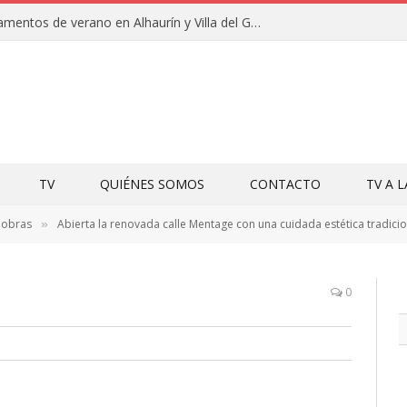
Clausuras de los campamentos de verano en Alhaurín y Villa del Guadalhorce 2026
TV
QUIÉNES SOMOS
CONTACTO
TV A 
y obras
Abierta la renovada calle Mentage con una cuidada estética tradici
»
0