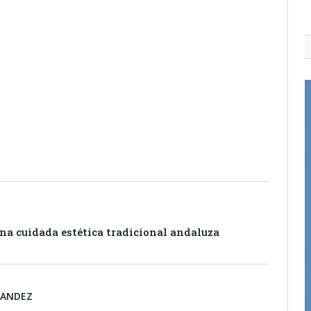
itter
Pinterest
LinkedIn
Tumblr
Email
WhatsApp
na cuidada estética tradicional andaluza
NANDEZ