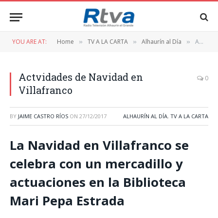
YOU ARE AT:
Home
TV A LA CARTA
Alhaurín al Día
Actvidades de Navidad en Villafranco
»
»
»
Actvidades de Navidad en
0
Villafranco
BY
JAIME CASTRO RÍOS
ON
27/12/2017
ALHAURÍN AL DÍA
,
TV A LA CARTA
La Navidad en Villafranco se
celebra con un mercadillo y
actuaciones en la Biblioteca
Mari Pepa Estrada