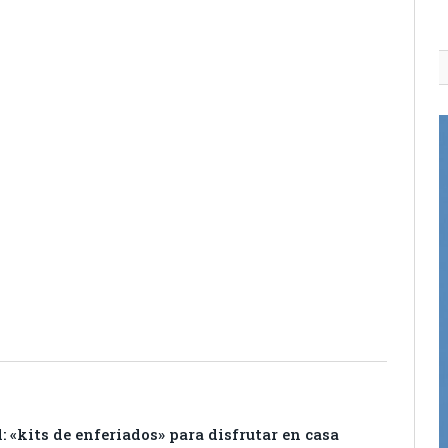
itter
Pinterest
LinkedIn
Tumblr
Email
WhatsApp
: «kits de enferiados» para disfrutar en casa