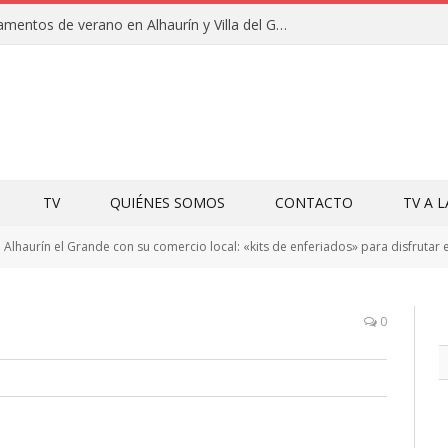
Clausuras de los campamentos de verano en Alhaurín y Villa del Guadalhorce 2026
TV
QUIÉNES SOMOS
CONTACTO
TV A 
Alhaurín el Grande con su comercio local: «kits de enferiados» para disfrutar 
0