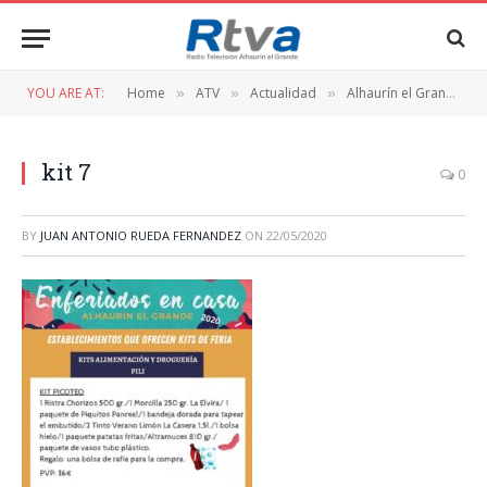
YOU ARE AT:
Home
ATV
Actualidad
Alhaurín el Grande con su comercio local: «kits de enferiados» para disfrutar en casa
»
»
»
kit 7
0
BY
JUAN ANTONIO RUEDA FERNANDEZ
ON
22/05/2020