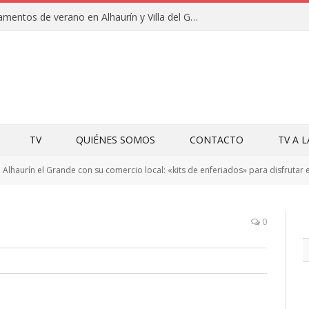
Clausuras de los campamentos de verano en Alhaurín y Villa del Guadalhorce 2026
TV
QUIÉNES SOMOS
CONTACTO
TV A 
Alhaurín el Grande con su comercio local: «kits de enferiados» para disfrutar 
0