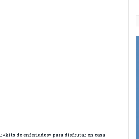
itter
Pinterest
LinkedIn
Tumblr
Email
WhatsApp
: «kits de enferiados» para disfrutar en casa