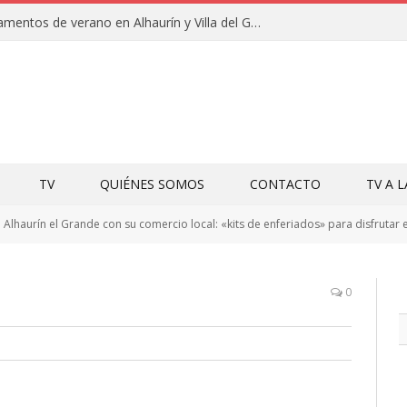
Clausuras de los campamentos de verano en Alhaurín y Villa del Guadalhorce 2026
TV
QUIÉNES SOMOS
CONTACTO
TV A 
Alhaurín el Grande con su comercio local: «kits de enferiados» para disfrutar 
0