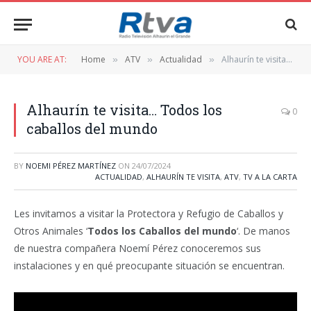
YOU ARE AT:
Home
ATV
Actualidad
Alhaurín te visita… Todos los caballos del mundo
»
»
»
Alhaurín te visita… Todos los
0
caballos del mundo
BY
NOEMI PÉREZ MARTÍNEZ
ON
24/07/2024
ACTUALIDAD
,
ALHAURÍN TE VISITA
,
ATV
,
TV A LA CARTA
Les invitamos a visitar la Protectora y Refugio de Caballos y
Otros Animales ‘
Todos los Caballos del mundo
‘. De manos
de nuestra compañera Noemí Pérez conoceremos sus
instalaciones y en qué preocupante situación se encuentran.