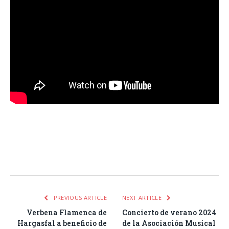
Facebook
Twitter
Pinterest
LinkedIn
Tumblr
Email
WhatsA
PREVIOUS ARTICLE
NEXT ARTICLE
Verbena Flamenca de
Concierto de verano 2024
Hargasfal a beneficio de
de la Asociación Musical