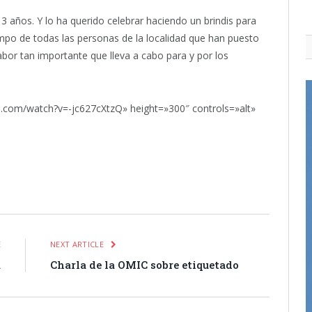
3 años. Y lo ha querido celebrar haciendo un brindis para
mpo de todas las personas de la localidad que han puesto
labor tan importante que lleva a cabo para y por los
.com/watch?v=-jc627cXtzQ» height=»300″ controls=»alt»
itter
Pinterest
LinkedIn
Tumblr
Email
WhatsApp
E
NEXT ARTICLE
a
Charla de la OMIC sobre etiquetado