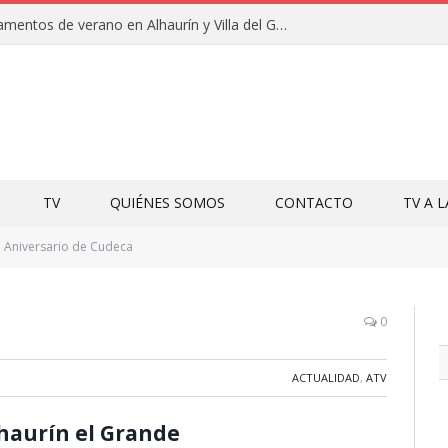
Clausuras de los campamentos de verano en Alhaurín y Villa del Guadalhorce 2026
TV
QUIÉNES SOMOS
CONTACTO
TV A 
Aniversario de Cudeca
0
ACTUALIDAD
,
ATV
haurín el Grande