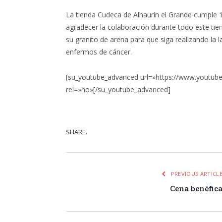
La tienda Cudeca de Alhaurín el Grande cumple 1
agradecer la colaboración durante todo este tie
su granito de arena para que siga realizando la 
enfermos de cáncer.
[su_youtube_advanced url=»https://www.youtube
rel=»no»[/su_youtube_advanced]
SHARE.
Facebook
Tw
PREVIOUS ARTICL
Cena benéfic