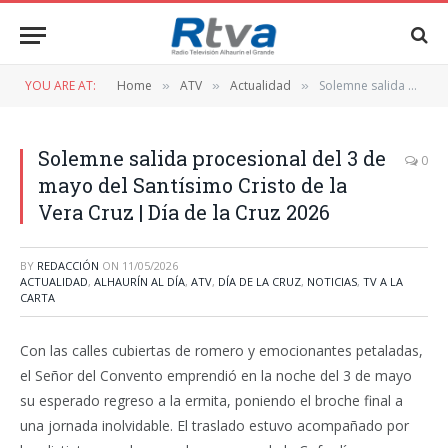
YOU ARE AT:
Home
ATV
Actualidad
Solemne salida procesional del 3 de mayo del Santísimo Cristo de la Vera Cruz | Día de la Cruz 2026
»
»
»
Solemne salida procesional del 3 de
0
mayo del Santísimo Cristo de la
Vera Cruz | Día de la Cruz 2026
BY
REDACCIÓN
ON
11/05/2026
ACTUALIDAD
,
ALHAURÍN AL DÍA
,
ATV
,
DÍA DE LA CRUZ
,
NOTICIAS
,
TV A LA
CARTA
Con las calles cubiertas de romero y emocionantes petaladas,
el Señor del Convento emprendió en la noche del 3 de mayo
su esperado regreso a la ermita, poniendo el broche final a
una jornada inolvidable. El traslado estuvo acompañado por