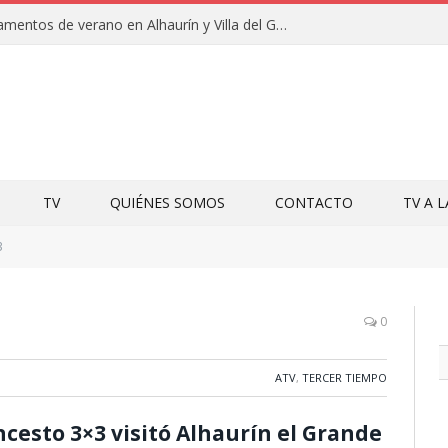
Clausuras de los campamentos de verano en Alhaurín y Villa del Guadalhorce 2026
TV
QUIÉNES SOMOS
CONTACTO
TV A 
3
0
ATV
,
TERCER TIEMPO
oncesto 3×3 visitó Alhaurín el Grande