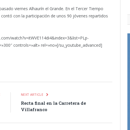
l pasado viernes Alhaurín el Grande. En el Tercer Tiempo
 contó con la participación de unos 90 jóvenes repartidos
e.com/watch?v=itWVE114di4&index=3&list=PLp-
0″ controls=»alt» rel=»no»[/su_youtube_advanced]
itter
Pinterest
LinkedIn
Tumblr
Email
WhatsApp
E
NEXT ARTICLE
s
Recta final en la Carretera de
Villafranco