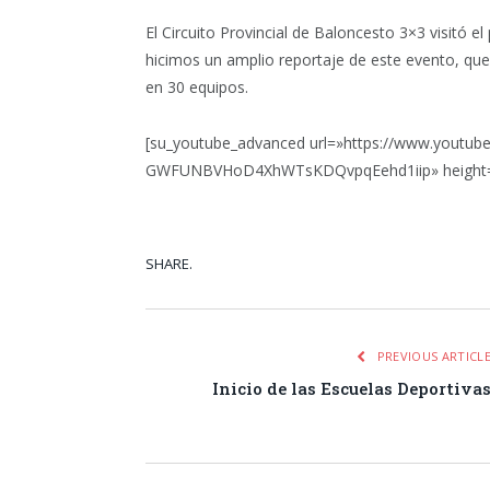
El Circuito Provincial de Baloncesto 3×3 visitó e
hicimos un amplio reportaje de este evento, que
en 30 equipos.
[su_youtube_advanced url=»https://www.youtub
GWFUNBVHoD4XhWTsKDQvpqEehd1iip» height=»30
SHARE.
Facebook
Tw
PREVIOUS ARTICL
Inicio de las Escuelas Deportiva