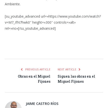
Ambiente.
[su_youtube_advanced url=»https://www.youtube.com/watch?
v=M7_IfN7hwk0″ height=»300″ controls=»alt»
rel=»no»[/su_youtube_advanced]
Facebook
Twitter
Pinterest
LinkedIn
Tumblr
Email
WhatsA
PREVIOUS ARTICLE
NEXT ARTICLE
Obras en el Miguel
Siguen las obras en el
Fijones
Miguel Fijones
JAIME CASTRO RÍOS