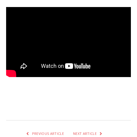
Facebook
Twitter
Pinterest
LinkedIn
Tumblr
Email
WhatsA
PREVIOUS ARTICLE
NEXT ARTICLE