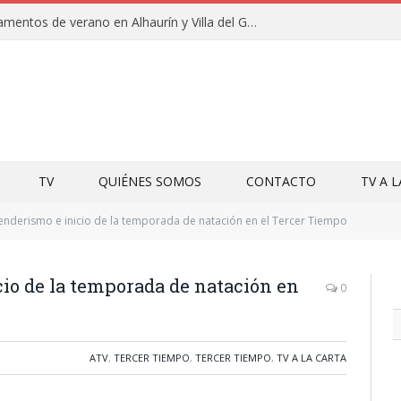
Clausuras de los campamentos de verano en Alhaurín y Villa del Guadalhorce 2026
TV
QUIÉNES SOMOS
CONTACTO
TV A 
derismo e inicio de la temporada de natación en el Tercer Tiempo
io de la temporada de natación en
0
ATV
,
TERCER TIEMPO
,
TERCER TIEMPO
,
TV A LA CARTA