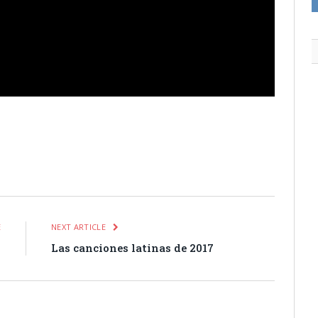
itter
Pinterest
LinkedIn
Tumblr
Email
WhatsApp
E
NEXT ARTICLE
s
Las canciones latinas de 2017