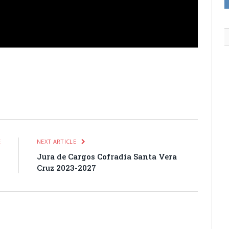
itter
Pinterest
LinkedIn
Tumblr
Email
WhatsApp
E
NEXT ARTICLE
3
Jura de Cargos Cofradía Santa Vera
Cruz 2023-2027