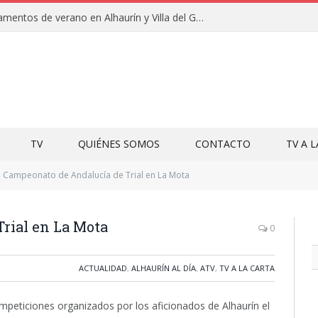
Clausuras de los campamentos de verano en Alhaurín y Villa del Guadalhorce 2026
TV
QUIÉNES SOMOS
CONTACTO
TV A 
Campeonato de Andalucía de Trial en La Mota
rial en La Mota
0
ACTUALIDAD
,
ALHAURÍN AL DÍA
,
ATV
,
TV A LA CARTA
mpeticiones organizados por los aficionados de Alhaurín el