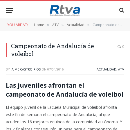
YOU ARE AT:
Home
ATV
Actualidad
Campeonato de Andalucía de voleibol
»
»
»
Campeonato de Andalucía de
0
voleibol
BY
JAIME CASTRO RÍOS
ON
07/04/2016
ACTUALIDAD
,
ATV
Las juveniles afrontan el
campeonato de Andalucía de voleibol
El equipo juvenil de la Escuela Municipal de voleibol afronta
este fin de semana el campeonato de Andalucía, al que
acuden los 16 mejores equipos de la comunidad autónoma. Y
los 2 finalistas conseguirán un pase para el campeonato de