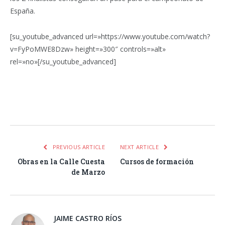
España.
[su_youtube_advanced url=»https://www.youtube.com/watch?
v=FyPoMWE8Dzw» height=»300″ controls=»alt»
rel=»no»[/su_youtube_advanced]
Facebook
Twitter
Pinterest
LinkedIn
Tumblr
Email
WhatsA
PREVIOUS ARTICLE
NEXT ARTICLE
Obras en la Calle Cuesta
Cursos de formación
de Marzo
JAIME CASTRO RÍOS