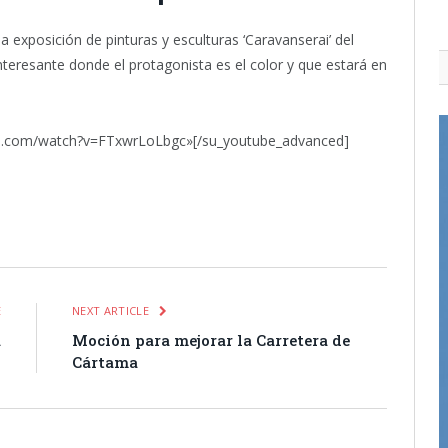
la exposición de pinturas y esculturas ‘Caravanserai’ del
teresante donde el protagonista es el color y que estará en
be.com/watch?v=FTxwrLoLbgc»[/su_youtube_advanced]
itter
Pinterest
LinkedIn
Tumblr
Email
WhatsApp
E
NEXT ARTICLE
a
Moción para mejorar la Carretera de
Cártama