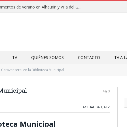
Clausuras de los campamentos de verano en Alhaurín y Villa del Guadalhorce 2026
TV
QUIÉNES SOMOS
CONTACTO
TV A 
Caravanserai en la Biblioteca Municipal
 Municipal
0
ACTUALIDAD
,
ATV
ioteca Municipal