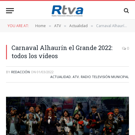
YOU ARE AT:
Home
ATV
Actualidad
Carnaval Alhaurín el Grande 2022: todos los vídeos
»
»
»
Carnaval Alhaurín el Grande 2022:
0
todos los vídeos
BY
REDACCIÓN
ON
01/03/2022
ACTUALIDAD
,
ATV
,
RADIO TELEVISIÓN MUNICIPAL