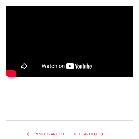
Facebook
Twitter
Pinterest
LinkedIn
Tumblr
Email
WhatsA
PREVIOUS ARTICLE
NEXT ARTICLE