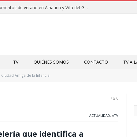
Clausuras de los campamentos de verano en Alhaurín y Villa del Guadalhorce 2026
TV
QUIÉNES SOMOS
CONTACTO
TV A 
Ciudad Amiga de la Infancia
0
ACTUALIDAD
,
ATV
lería que identifica a