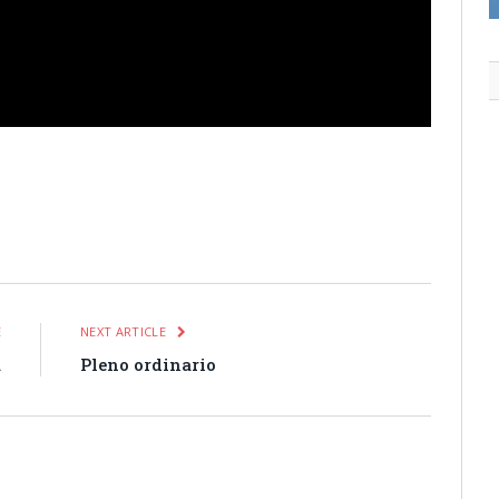
itter
Pinterest
LinkedIn
Tumblr
Email
WhatsApp
E
NEXT ARTICLE
a
Pleno ordinario