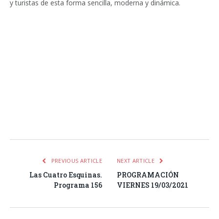
y turistas de esta forma sencilla, moderna y dinámica.
Facebook
Twitter
Pinterest
LinkedIn
Tumblr
Email
WhatsA
PREVIOUS ARTICLE
NEXT ARTICLE
Las Cuatro Esquinas.
PROGRAMACIÓN
Programa 156
VIERNES 19/03/2021