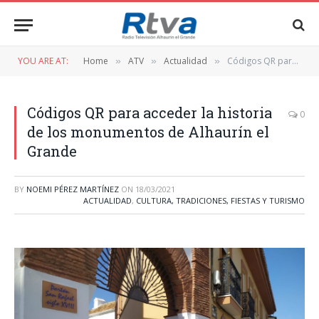
YOU ARE AT:
Home
ATV
Actualidad
Códigos QR para acceder la historia de los monumentos de Alhaurín el Grande
»
»
»
Códigos QR para acceder la historia
0
de los monumentos de Alhaurín el
Grande
BY
NOEMI PÉREZ MARTÍNEZ
ON
18/03/2021
ACTUALIDAD
,
CULTURA, TRADICIONES, FIESTAS Y TURISMO