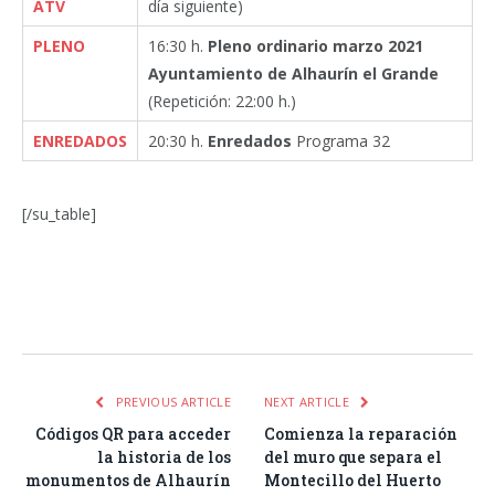
ATV
día siguiente)
PLENO
16:30 h.
Pleno ordinario marzo 2021
Ayuntamiento de Alhaurín el Grande
(Repetición: 22:00 h.)
ENREDADOS
20:30 h.
Enredados
Programa 32
[/su_table]
Facebook
Twitter
Pinterest
LinkedIn
Tumblr
Email
WhatsA
PREVIOUS ARTICLE
NEXT ARTICLE
Códigos QR para acceder
Comienza la reparación
la historia de los
del muro que separa el
monumentos de Alhaurín
Montecillo del Huerto