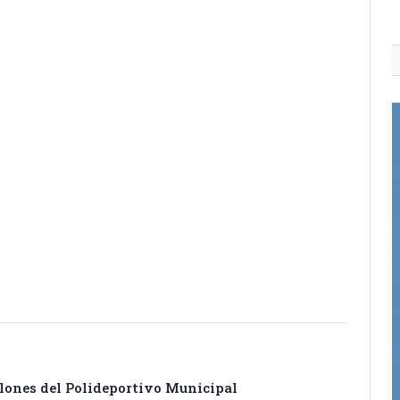
itter
Pinterest
LinkedIn
Tumblr
Email
WhatsApp
lones del Polideportivo Municipal