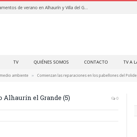
Clausuras de los campamentos de verano en Alhaurín y Villa del Guadalhorce 2026
TV
QUIÉNES SOMOS
CONTACTO
TV A 
 medio ambiente
Comienzan las reparaciones en los pabellones del Polide
»
o Alhaurín el Grande (5)
0