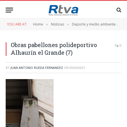
YOU ARE AT:
Home
Noticias
Deporte y medio ambiente
Co
»
»
»
Obras pabellones polideportivo
0
Alhaurín el Grande (7)
BY
JUAN ANTONIO RUEDA FERNANDEZ
ON
09/04/2021