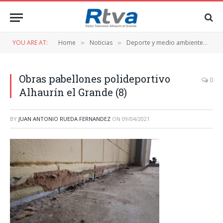
YOU ARE AT:
Home
Noticias
Deporte y medio ambiente
Co
»
»
»
Obras pabellones polideportivo
0
Alhaurín el Grande (8)
BY
JUAN ANTONIO RUEDA FERNANDEZ
ON
09/04/2021