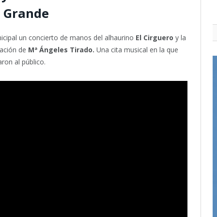
l Grande
nicipal un concierto de manos del alhaurino
El Cirguero
y la
pación de
Mª Ángeles Tirado.
Una cita musical en la que
ron al público.