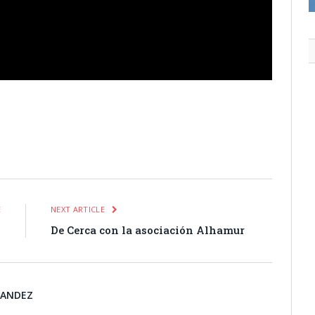
itter
Pinterest
LinkedIn
Tumblr
Email
WhatsApp
E
NEXT ARTICLE
o
De Cerca con la asociación Alhamur
NANDEZ