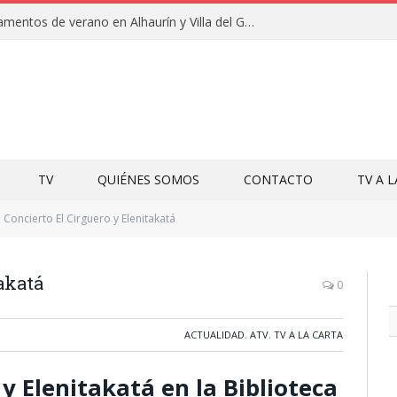
Clausuras de los campamentos de verano en Alhaurín y Villa del Guadalhorce 2026
TV
QUIÉNES SOMOS
CONTACTO
TV A 
Concierto El Cirguero y Elenitakatá
akatá
0
ACTUALIDAD
,
ATV
,
TV A LA CARTA
 y Elenitakatá en la Biblioteca