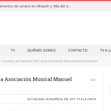
Clausuras de los campamentos de verano en Alhaurín y Villa del Guadalhorce 2026
TV
QUIÉNES SOMOS
CONTACTO
TV A 
Concierto de Navidad 2023 de la Asociación Musical Manuel Amador
 la Asociación Musical Manuel
0
ACTUALIDAD
,
ALHAURÍN AL DÍA
,
ATV
,
TV A LA CARTA