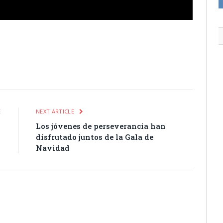
itter
Pinterest
LinkedIn
Tumblr
Email
WhatsApp
E
NEXT ARTICLE
V
Los jóvenes de perseverancia han
7
disfrutado juntos de la Gala de
Navidad