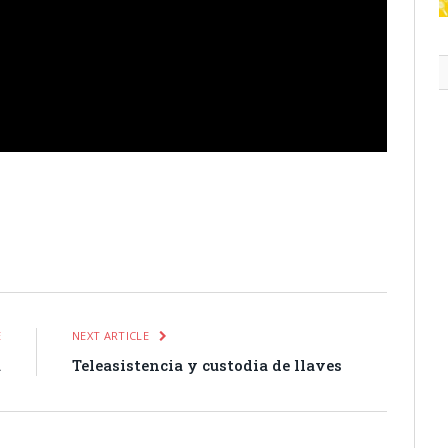
itter
Pinterest
LinkedIn
Tumblr
Email
WhatsApp
E
NEXT ARTICLE
a
Teleasistencia y custodia de llaves