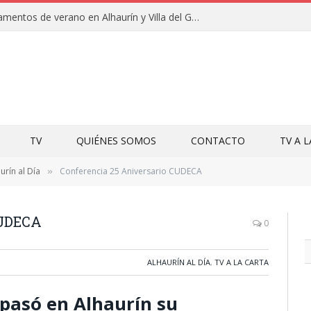
Clausuras de los campamentos de verano en Alhaurín y Villa del Guadalhorce 2026
TV
QUIÉNES SOMOS
CONTACTO
TV A 
urín al Día
Conferencia 25 Aniversario CUDECA
»
CUDECA
0
ALHAURÍN AL DÍA
,
TV A LA CARTA
pasó en Alhaurín su