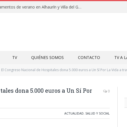
Clausuras de los campamentos de verano en Alhaurín y Villa del Guadalhorce 2026
TV
QUIÉNES SOMOS
CONTACTO
TV A 
El Congreso Nacional de Hospitales dona 5.000 euros a Un Sí Por La Vida a tra
ales dona 5.000 euros a Un Sí Por
0
ACTUALIDAD
,
SALUD Y SOCIAL