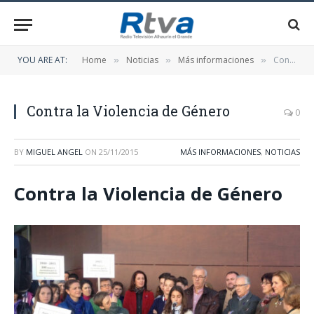
YOU ARE AT:
Home
Noticias
Más informaciones
Contra la Violencia de Género
»
»
»
Contra la Violencia de Género
0
BY
MIGUEL ANGEL
ON
25/11/2015
MÁS INFORMACIONES
,
NOTICIAS
Contra la Violencia de Género