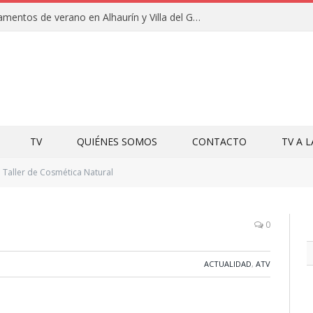
Clausuras de los campamentos de verano en Alhaurín y Villa del Guadalhorce 2026
TV
QUIÉNES SOMOS
CONTACTO
TV A 
Taller de Cosmética Natural
0
ACTUALIDAD
,
ATV