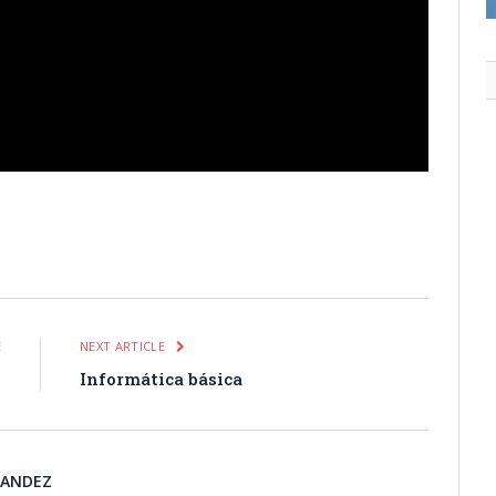
itter
Pinterest
LinkedIn
Tumblr
Email
WhatsApp
E
NEXT ARTICLE
o
Informática básica
NANDEZ