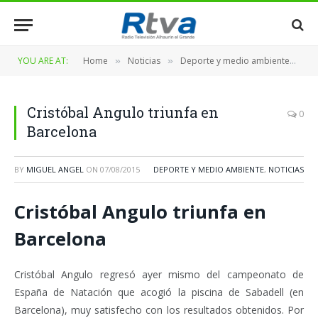
YOU ARE AT:
Home
Noticias
Deporte y medio ambiente
Cr
»
»
»
Cristóbal Angulo triunfa en
0
Barcelona
BY
MIGUEL ANGEL
ON
07/08/2015
DEPORTE Y MEDIO AMBIENTE
,
NOTICIAS
Cristóbal Angulo triunfa en
Barcelona
Cristóbal Angulo regresó ayer mismo del campeonato de
España de Natación que acogió la piscina de Sabadell (en
Barcelona), muy satisfecho con los resultados obtenidos. Por