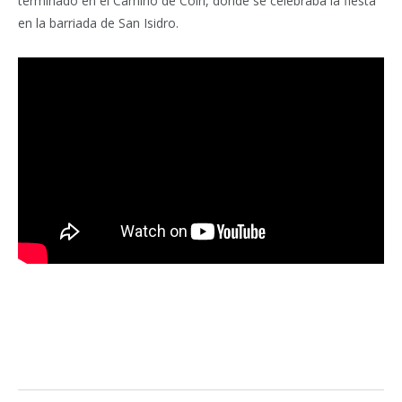
terminado en el Camino de Coín, donde se celebraba la fiesta
en la barriada de San Isidro.
Facebook
Twitter
Pinterest
LinkedIn
Tumblr
Email
WhatsA