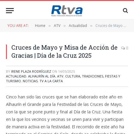
YOU ARE AT:
Home
ATV
Actualidad
Cruces de Mayo y Misa de Acción de Gracias | Día de la Cruz 2025
»
»
»
Cruces de Mayo y Misa de Acción de
0
Gracias | Día de la Cruz 2025
BY
IRENE PLAZA RODRÍGUEZ
ON
14/05/2025
ACTUALIDAD
,
ALHAURÍN AL DÍA
,
ATV
,
CULTURA, TRADICIONES, FIESTAS Y
TURISMO
,
NOTICIAS
,
TV A LA CARTA
Cinco han sido las cruces que se han elaborado este año en
Alhaurín el Grande para la Festividad de las Cruces de Mayo,
con la que se pone punto y final al Día de la Cruz. Una fiesta
en la que los vecinos y vecinas se unen para vivir y participan
de manera activa en la festividad. El recorrido de este año ha